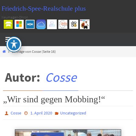
Zum
Friedrich-Spee-Realschule plus
Inhalt
Neumagen-Dhron
springen
Start
Beiträge von Cosse
(Seite 16)
Autor:
Cosse
„Wir sind gegen Mobbing!“
Cosse
1. April 2020
Uncategorized