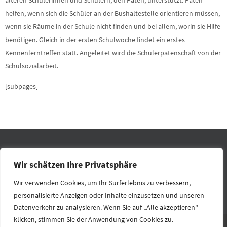
helfen, wenn sich die Schüler an der Bushaltestelle orientieren müssen,
wenn sie Räume in der Schule nicht finden und bei allem, worin sie Hilfe
benötigen. Gleich in der ersten Schulwoche findet ein erstes
Kennenlerntreffen statt. Angeleitet wird die Schülerpatenschaft von der
Schulsozialarbeit.
[subpages]
IMPRESSUM
DATENSCHUTZ
RECHTLICHES
KONTAKT
Wir schätzen Ihre Privatsphäre
HOME
Wir verwenden Cookies, um Ihr Surferlebnis zu verbessern,
personalisierte Anzeigen oder Inhalte einzusetzen und unseren
Präsentiert von
Nirvana
&
WordPress.
Datenverkehr zu analysieren. Wenn Sie auf „Alle akzeptieren"
klicken, stimmen Sie der Anwendung von Cookies zu.