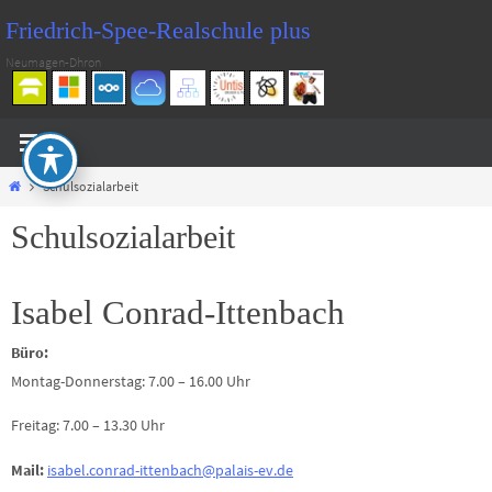
Zum
Friedrich-Spee-Realschule plus
Inhalt
Neumagen-Dhron
springen
Start
Schulsozialarbeit
Schulsozialarbeit
Isabel Conrad-Ittenbach
Büro:
Montag-Donnerstag: 7.00 – 16.00 Uhr
Freitag: 7.00 – 13.30 Uhr
Mail:
isabel.conrad-ittenbach@palais-ev.de