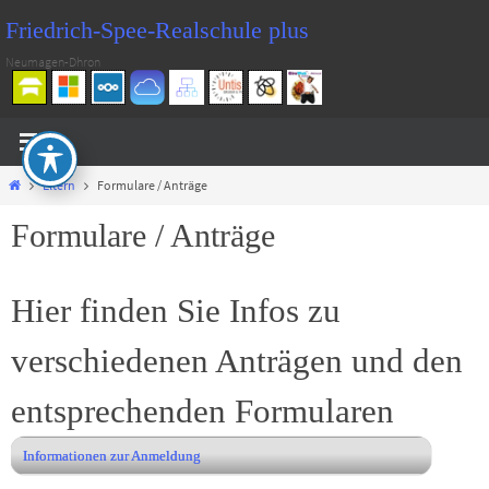
Zum
Friedrich-Spee-Realschule plus
Inhalt
Neumagen-Dhron
springen
Start
Eltern
Formulare / Anträge
Formulare / Anträge
Hier finden Sie Infos zu
verschiedenen Anträgen und den
entsprechenden Formularen
Informationen zur Anmeldung