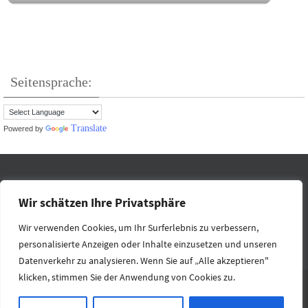
Seitensprache:
Translate
Powered by
IMPRESSUM
DATENSCHUTZ
RECHTLICHES
KONTAKT
Wir schätzen Ihre Privatsphäre
HOME
Wir verwenden Cookies, um Ihr Surferlebnis zu verbessern,
personalisierte Anzeigen oder Inhalte einzusetzen und unseren
Präsentiert von
Nirvana
&
WordPress.
Datenverkehr zu analysieren. Wenn Sie auf „Alle akzeptieren"
klicken, stimmen Sie der Anwendung von Cookies zu.