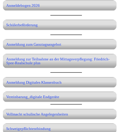
Anmeldebogen 2026
Schülerbeförderung
Anmeldung zum Ganztagsangebot
Anmeldung zur Teilnahme an der Mittagsverpflegung: Friedrich-
Spee-Realschule plus
Anmeldung Digitales Klassenbuch
Vereinbarung_digitale Endgeräte
Vollmacht schulische Angelegenheiten
Schweigepflichtentbindung