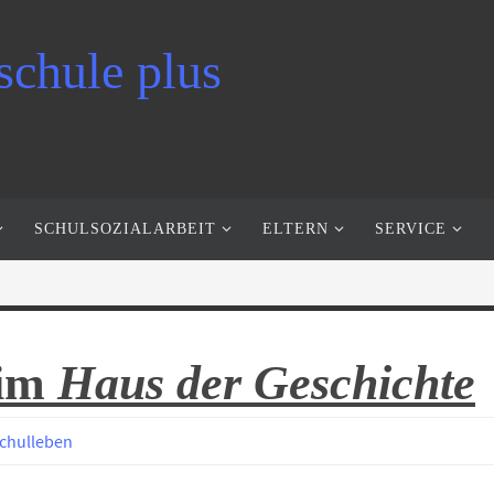
schule plus
SCHULSOZIALARBEIT
ELTERN
SERVICE
 im
Haus der Geschichte
chulleben