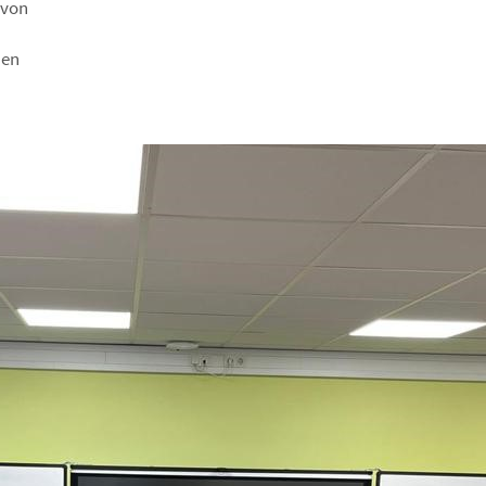
 von
hen