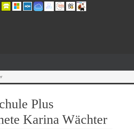
er
chule Plus
nete Karina Wächter