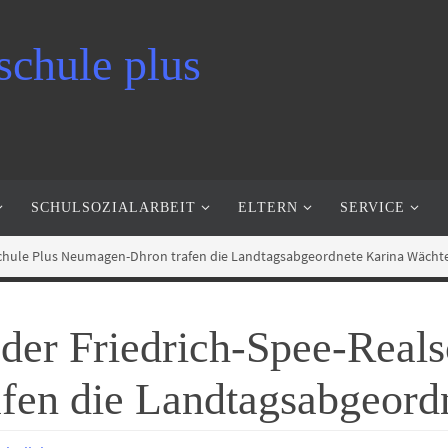
schule plus
SCHULSOZIALARBEIT
ELTERN
SERVICE
schule Plus Neumagen-Dhron trafen die Landtagsabgeordnete Karina Wächt
der Friedrich-Spee-Reals
en die Landtagsabgeord