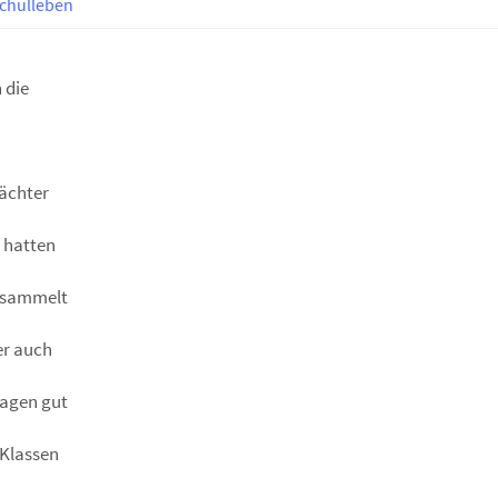
chulleben
 die
ächter
r hatten
gesammelt
er auch
ragen gut
 Klassen