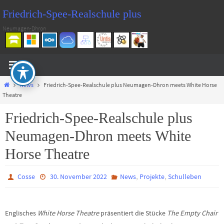
Zum
Friedrich-Spee-Realschule plus
Inhalt
Neumagen-Dhron
springen
Start
News
Friedrich-Spee-Realschule plus Neumagen-Dhron meets White Horse
Theatre
Friedrich-Spee-Realschule plus
Neumagen-Dhron meets White
Horse Theatre
,
,
Cosse
30. November 2022
News
Projekte
Schulleben
Englisches
White Horse Theatre
präsentiert die Stücke
The Empty Chair