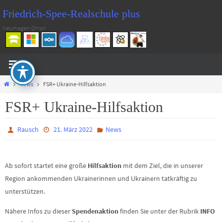
Zum
Friedrich-Spee-Realschule plus
Inhalt
Neumagen-Dhron
springen
Start
News
FSR+ Ukraine-Hilfsaktion
FSR+ Ukraine-Hilfsaktion
Rausch
21. März 2022
News
Ab sofort startet eine große
Hilfsaktion
mit dem Ziel, die in unserer
Region ankommenden Ukrainerinnen und Ukrainern tatkräftig zu
unterstützen.
Nähere Infos zu dieser
Spendenaktion
finden Sie unter der Rubrik
INFO