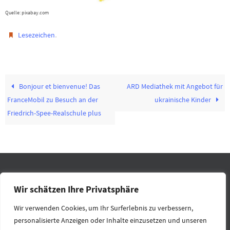
Quelle: pixabay.com
.
Lesezeichen
Bonjour et bienvenue! Das
ARD Mediathek mit Angebot für
FranceMobil zu Besuch an der
ukrainische Kinder
Friedrich-Spee-Realschule plus
IMPRESSUM
DATENSCHUTZ
RECHTLICHES
KONTAKT
Wir schätzen Ihre Privatsphäre
HOME
Wir verwenden Cookies, um Ihr Surferlebnis zu verbessern,
personalisierte Anzeigen oder Inhalte einzusetzen und unseren
Präsentiert von
Nirvana
&
WordPress.