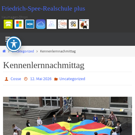
Zum
Friedrich-Spee-Realschule plus
Inhalt
Neumagen-Dhron
springen
Start
Uncategorized
Kennenlernnachmittag
Kennenlernnachmittag
Cosse
12. Mai 2026
Uncategorized