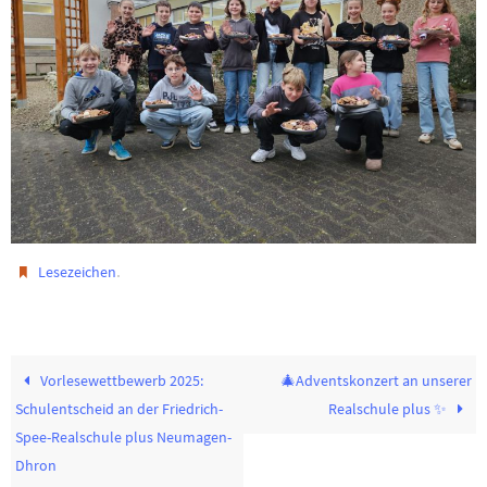
.
Lesezeichen
Vorlesewettbewerb 2025:
🎄Adventskonzert an unserer
Schulentscheid an der Friedrich-
Realschule plus ✨
Spee-Realschule plus Neumagen-
Dhron