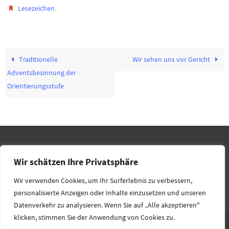
.
Lesezeichen
Traditionelle
Wir sehen uns vor Gericht
Adventsbesinnung der
Orientierungsstufe
IMPRESSUM
DATENSCHUTZ
RECHTLICHES
KONTAKT
Wir schätzen Ihre Privatsphäre
HOME
Wir verwenden Cookies, um Ihr Surferlebnis zu verbessern,
personalisierte Anzeigen oder Inhalte einzusetzen und unseren
Präsentiert von
Nirvana
&
WordPress.
Datenverkehr zu analysieren. Wenn Sie auf „Alle akzeptieren"
klicken, stimmen Sie der Anwendung von Cookies zu.