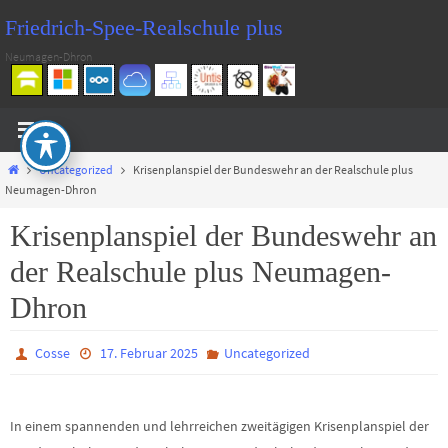
Zum
Friedrich-Spee-Realschule plus
Inhalt
Neumagen-Dhron
springen
Start
Uncategorized
Krisenplanspiel der Bundeswehr an der Realschule plus
Neumagen-Dhron
Krisenplanspiel der Bundeswehr an
der Realschule plus Neumagen-
Dhron
Cosse
17. Februar 2025
Uncategorized
In einem spannenden und lehrreichen zweitägigen Krisenplanspiel der