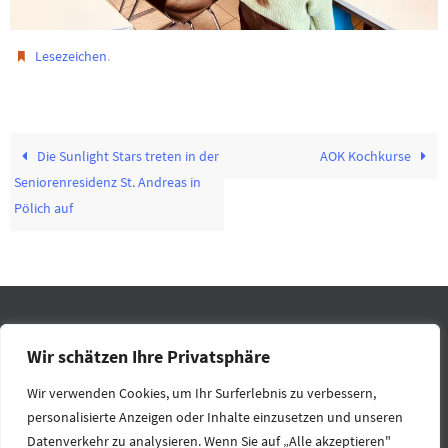
.
Lesezeichen
Die Sunlight Stars treten in der
AOK Kochkurse
Seniorenresidenz St. Andreas in
Pölich auf
IMPRESSUM
DATENSCHUTZ
RECHTLICHES
KONTAKT
Wir schätzen Ihre Privatsphäre
HOME
Wir verwenden Cookies, um Ihr Surferlebnis zu verbessern,
personalisierte Anzeigen oder Inhalte einzusetzen und unseren
Präsentiert von
Nirvana
&
WordPress.
Datenverkehr zu analysieren. Wenn Sie auf „Alle akzeptieren"