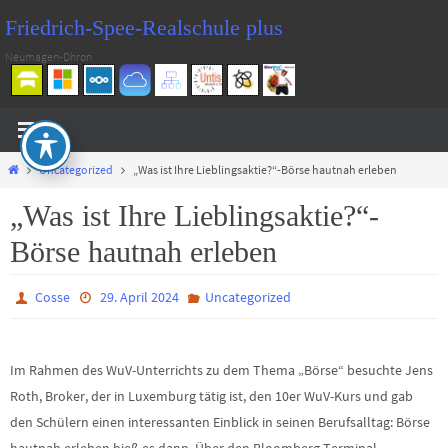
Zum
Friedrich-Spee-Realschule plus
Inhalt
Neumagen-Dhron
springen
Start
Uncategorized
„Was ist Ihre Lieblingsaktie?“-Börse hautnah erleben
„Was ist Ihre Lieblingsaktie?“-
Börse hautnah erleben
Cosse
29. April 2024
Uncategorized
Im Rahmen des WuV-Unterrichts zu dem Thema „Börse“ besuchte Jens
Roth, Broker, der in Luxemburg tätig ist, den 10er WuV-Kurs und gab
den Schülern einen interessanten Einblick in seinen Berufsalltag: Börse